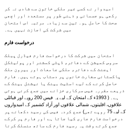
امیدوار نے کسی غیر ملکی خاتون سے شادی نہ کر
رکھی ہو جسمانی و ذہنی طور پر مستعدد اور اچھی
صحت کا حامل ہو۔ تین سے زیادہ مرتبہ اس امتحان
میں شرکت کی اجازت نہیں ہے۔
درخواست فارم
امتحان میں شرکت کا درخواست فارم فیڈرل پبلک
سروس کمیشن کے دفاتر، ڈپٹی کمشنر اور پولیٹکل
ایجنٹ کے دفاتر، ملکی جامعات اور بیرون ملک
پاکستانی سفارت خانوں پر دستاب ہوتے ہیں۔ فارم
حاصل کرنے کے لیے اسٹیٹ بینک یا نیشنل بینک کے
ذریعے مقررہ فیس سرکاری خزانے میں جمع کرنی ہوتی
ہے۔ ( 1993ء کے امتحان کے لیے یہ فیس 200 روپے اور قبائلی
علاقوں، اقلیتوں، شمالی علاقوں اور آزاد کشمیر کے امیدواروں
کے لیے 75 روپے تھی) جمع کردہ فیس کی رسید دکھانے پر
درخواست فارم جاری کیا جاتا ہے اور فارم پر کرکے
جمع کرتے وقت یہ رسید فارم کے ساتھ منسلک کرنا