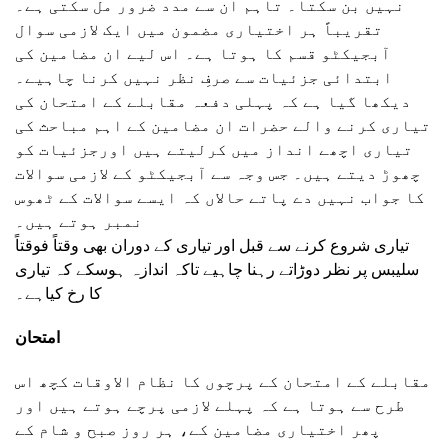
نہیں بن سکتا۔ تاہم ان سے مدد ضرور مل سکتی ہے۔
تقریباً ہر اختیاری مضمون میں ایک لازمی سوال
آبجیکٹو قسم کا ہوتا ہے۔ اس لیے ان مضامین کی
ابتدائی جزئیات سے صرفِ نظر نہیں کرنا چاہیے۔
دیکھا گیا ہے کہ پہلی دفعہ مقابلے کے امتحان کی
تیاری کرنے والے حضرات ان مضامین کے اہم مباحث کی
تیاری اچھے انداز میں کرلیتے ہیں اورجزئیات کو
چھوڑ دیتے ہیں۔ جس وجہ سے آبجیکٹو کے لازمی سوالات
کا جواب نہیں دے پاتے حالاں کہ ایسے سوالات کے ٹھوس
نمبر ہوتے ہیں۔
تیاری شروع کرنے سے قبل اور تیاری کے دوران بھی وقتاً فوقتاً
سلیبس پر نظر دوڑاتے رہنا چاہیے تاکہ اندازہ ہوسکے کہ تیاری
کا رخ کیاہے۔
امتحان
مقابلے کے امتحان کے پرچوں کا نظام الاوقات کچھ اس
طرح سے ہوتا ہے کہ پہلے لازمی پرچے ہوتے ہیں اور
پھر اختیاری مضامین کے، ہر روز صبح و شام کے