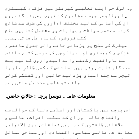
وہ لوگ جو اپنے تعلیمی کیریئر میں فزکس، کیمسٹری
یا بیالوجی جیسے مضامین کے قریب بھی نہ گئے ہوں
ان کی آسانی کے لیے مختلف اداروں کی طرف سے شائع
کردہ مختصر سوالات و جوابات پر مشتمل کتابیں عام
کتب فروشوں کے ہاں مل جاتی ہیں۔
میٹرک کی سطح پر پڑھائی جانے والی جنرل سائنس ،
فزکس ، کیمسٹری اور بیالوجی کی درسی کتب، سائنس
سے ناواقفیت رکھنے والے امیدواروں کے لیے بہت
مددگار ثابت ہوتی ہیں۔ سائنس کے کسی طالبِ علم یا
ٹیچر سے چند اسباق پڑھ لیے جائیں اور گفتگو کرلی
جائے تو خاصی مدد مل جاتی ہے۔
معلومات عامہ۔ دوسرا پرچہ : حالاتِ حاضرہ
اس پرچے میں پاکستان اور اسلامی دنیا کے حوالے سے
واقعاتِ عالم اور ان کے ممکنہ اثرات، عالمی و
علاقائی طاقتوں کے باہمی تعلقات، بین الاقوامی
معاہدات، عالمی سیاسی، اقتصادی اور سماجی مسائل