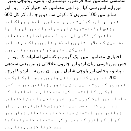
سائنسی مضامین مثلاً فزکس ، کیمسٹری ، باٹنی، زولوجی وغیرہ
میں ایم ایس سی کیا ہو، انھی مضامین کو اختیار کرتے ہیں اور
ساتھ میں 100 نمبروں کے کوئی سے دو پرچے لے کر کل 600
نمبر برابر کرلیتے ہیں۔ سماجی علوم ، پبلک اور
بزنس ایڈمنسٹریشن اور سیاسیات میں ایم اے یا
قانون کی ڈگری لینے والے حضرات اپنے متعلقہ
مضامین کے علاوہ تاریخ اسلام ، تاریخ پاک و ہند اور
امریکن ہسٹری کو ترجیح دیتے ہیں۔
اختیاری مضامین میں ایک گروپ پاکستانی لسانیات کا ہوتا ہے
جس میں قومی زبان اردو اور چاروں علاقائی زبانیں یعنی سندھی
، پشتو ، پنجابی اور بلوچی شامل ہیں۔ ان میں سے اردو کا پرچہ
200 نمبروں کا اور باقی چاروں پرچے ایک ایک سو
نمبروں کے ہوتے ہیں ۔ان پانچوں زبانوں میں سے کسی
ایک ہی کا انتخاب کیا جاسکتا ہے۔ لسانیات کے
سلسلے میں ایک گروپ تیرہ غیر ملکی یا بین الاقوامی
زبانوں کا ہے جس میں انگریزی شامل نہیں ہے۔ ان
زبانوں میں امتحان دینے کے لیے متعلقہ زبان میں
کم از کم آنرز کے معیار کی استعداد کا سرٹیفکیٹ
پیش کرنا لازمی ہوتا ہے۔