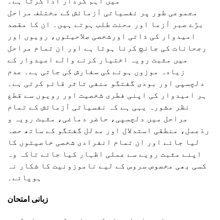
میں اہم کردار ادا کرتا ہے۔
مجموعی طور پر نفسیاتی آزمائش کے مختلف مراحل
بڑے صبر آزما اور محنت طلب ہوتے ہیں۔ ان کا مقصد
امیدوار کی ذاتی اورشخصی صلاحیتوں، رویوں اور
رجحانات کی جانچ کرنا ہوتا ہے اور ان تمام مراحل
میں مثبت رویہ اختیار کرنے والے امیدوار کے
زیادہ موزوں ہونے کی سفارش کی جاتی ہے۔ عدم
دلچسپی اور بودی گفتگو منفی تاثر قائم کرتی ہے۔
ہر امیدوار کی اپنی فطری شخصیت اور رویوں سے قطع
نظر مشورہ یہی ہے کہ نفسیاتی آزمائش کے تمام
مراحل میں دلچسپی، حاضر دماغی، مثبت رویہ و
ردّعمل، منطقی استدلال اور مدلل گفتگو کے ساتھ حصہ
لیا جائے اور ان تمام انفرادی شخصی خاصیتوں کا
اپنے مثبت رویے سے عملی اظہار کیا جائے تاکہ وہ
کسی بھی مخصوص سروس کے لیے ناموزونیت کا شکار نہ
ہوپائے۔
زبانی امتحان