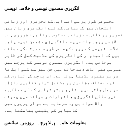
انگریزی مضمون نویسی و خلاصہ نویسی
مجموعی طور پر سی ایس ایس کے تحریری اور زبانی
امتحان میں کامیابی کے لیے انگریزی زبان میں
تحریر پر کافی سے زیادہ دسترس ہونا بہت ضروری ہے۔
لازمی پرچہ جات میں سے انگریزی مضمون نویسی اور
خلاصہ نویسی کے پرچے کچھ اس طور سے مرتب کیے جاتے
ہیں کہ امیدوار کی انگریزی کی صلاحیت کھل کر ظاہر
ہوجاتی ہے۔ انگریزی مضمون نویسی کے پرچے میں
عمومی عنوانات دیے جاتے ہیں جن میں سے کسی ایک یا
دو پر مضمون لکھنا ہوتا ہے۔ اس پرچے کی تیاری کے
لیے مختلف مضامین پر مشتمل تیار کتابیں بازار
میں مل جاتی ہیں۔ تاہم بہتر تیاری کے لیے ملکی و
غیر ملکی انگریزی ، اخبارات و جرائد میں چھپنے
والا مواد ہی وہ سرمایہ ہے جو ان پرچوں میں
کامیابی کو یقینی بناسکتا ہے۔
معلومات عامہ۔ پہلا پرچہ : روزمرہ سائنس