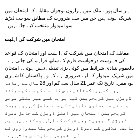
ہر سال پورے ملک میں ہزاروں نوجوان مقابلے کے امتحان میں
شریک ہوتے ہیں جن میں سے ضرورت کے مطابق سو سے ڈیڑھ
سو امیدوار منتخب کیے جاتےہیں۔
امتحان میں شرکت کی اہلیت
مقابلے کے امتحان میں شرکت کی اہلیت اور امتحان کے قواعد
کی فہرست درخواست فارم کے ساتھ فراہم کی جاتی ہے۔
بالعموم بنیادی شرائط میں کوئی بڑی تبدیلی نہیں ہوتی۔ امتحان
میں شریک امیدوار کے لیے ضروری ہے کہ وہ پاکستان کا شہری
ہو، مقرہ تاریخ تک عمر 21 سال سے کم اور 28 سال سے زیادہ
نہ ہو۔ کسی پاکستانی درس گاہ سے کم سے کم سیکنڈ
ڈویژن میں گریجویشن کیا ہو یا کسی غیر ملکی یونی
ورسٹی سے مساوی قابلیت کی سند حاصل کی ہو۔ پوسٹ
گریجویشن امتحان میں اعلیٰ ڈویژن کے حامل تھرڈ
ڈویژن گریجویٹ بھی شرکت کے اہل ہوسکتے ہیں۔ پس
ماندہ علاقوں کے تھرڈ ڈویژن گریجویٹامیدواروں کے
لیے خصوصی رعایت دی جاتی ہے۔