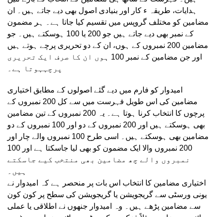
ہدایات، طریقہ ء کار اور بنیادی اصول بھی دیے جاتے ہیں۔ ان
مضامین کو مختلف گروپس میں تقسیم کیا جاتا ہے۔ ہر مضمون
کے نمبر بھی دیے جاتے ہیں جو 200 یا 100 ہوسکتے ہیں۔ جو
مضامین 200 نمبروں کے ہوں، ان کے دو تحریری پرچے ہوتے ہیں
اور جن مضامین کے نمبر 100 ہوں ان کا صرف ایک تحریری
پرچہہوتا ہے۔
امیدوار کو فارم میں دیے گئے اصولوں کے مطابق اختیاری
مضامین کی اس طویل فہرست میں سے کل 200 نمبروں کے
پرچوں کا انتخاب کرنا ہوتا ہے۔ یہ 200 نمبروں کے تین مضامین
بھی ہوسکتے ہیں اور 200 نمبروں کے دو اور 100 نمبروں کے دو
مضامین بھی ہوسکتے ہیں۔ اسی طرح 100 نمبروں والے چار اور
200 نمبروں والا ایک مضمون کو بھی لیا جاسکتا ہے اور 100
نمبروں والے چھ مضامین بھی منتخب کیے جاسکتے
ہیں۔
اختیاری مضامین کا انتخاب اس بات پر منحصر ہے کہ امیدوار نے
یونی ورسٹی سے گریجویشن یا گریجویشن کی سطح پر کون کون
سے مضامین پڑھے ہیں۔ وہ امیدوار جنھوں نے اطلاقی یا عملی