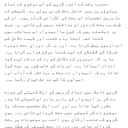
محدود وقت کے اندر گروپ کو اس موضوع کے تمام
پہلوؤں پر سیر حاصل بحث کرنی ہوتی ہے۔ کمیشن کے
ماہرین نفسیات اس بحث کی نگرانی کرتے ہیں۔ ان کی
طرف سے بحث کے دوران مداخلت نہیں کی جاتی۔ وہ صرف
یہ دیکھتے ہیں کہ کون ساامیدوار اس مباحثے میں
کتنا حصہ لیتا ہے ، کتنے اور کیسے دلائل کس
اندازمیں پیش کرتا ہے۔ اور یہ کہ دورانِ بحث دوسرے
شرکا کو گفتگو کے لیے کتنا موقع فراہم کرتا ہے۔
یا یہ کہ دوسروں کے دلائل کو رد کرنے کے لیے کیا
انداز اپناتا ہے۔ اس بات کو خاص طور پر نوٹ کیا
جاتا ہے کہ امیدوار نے بحث و مباحثہ کے آداب اور
اصولوں کا کس حد تک خیال رکھا ہے۔
گروپ ٹاسک میں تمام گروپس کو ایک کمیٹی کی صورت
دے کر ہر امیدوار کو باری باری اس کمیٹی کا صدر
مقرر کیا جاتا ہے اور اسے ایک مخصوص مسئلہ یا
موضوع دے کر کمیٹی میں بحث کروائی جاتی ہے۔ یوں
گروپ کے جتنے ارکان ہوں اتنے ہی موضوعات پر بحث
کروائی جاتی ہے۔ دورانِ بحث کمیٹی کی شکل میں