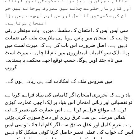
جاتا ہے جہاں وہ روز مرہ کے حکومتی امور نبٹانے
اور کاروبارِ حکومت چلانے میں مصروف ہوجاتے ہیں جو
ان کی صلاحیتوں کا اصل اور سی ایس ایس سے بھی بڑا
امتحان ہوتا ہے۔
سی ایس ایس کے امتحان کے سلسلے میں یہ بات مدِنظر رہنی
چاہیے کہ امتحان میں پاس ہونا ہی ملازمت ملنے کی ضمانت
نہیں ہے۔ اصل ضرورت اس بات کی ہے کہ میرٹ لسٹ میں
پہلے ایک سو کامیاب امیداوروں میں نام آنا چاہیے، میرٹ لسٹ
میں نام جتنا اوپر ہوگا، حسبِ توقع اچھے محکمے یا پسندیدہ
گروپ
میں سروس ملنے کے امکانات اتنے ہی زیادہ ہوں گے۔
یاد رہے کہ تحریری امتحان اگر کامیابی کی بنیاد فراہم کرتا ہے
تو نفسیاتی اور زبانی امتحان اس بنیاد پر ایک اچھی عمارت کھڑی
کرنے کے مواقع فراہم کرتا ہے۔ اس عمارت کی تعمیر کے لیے
ابتدائی مرحلے ہی سے عرق ریزی اور دماغ سوزی کرنی پڑتی
ہے۔ عزمِ کامل اور عقلِ صادق سے اگر کام لیا جائے تو سی ایس
ایس کے خواب کی عملی تعبیر حاصل کرنا کوئی مشکل کام نہیں