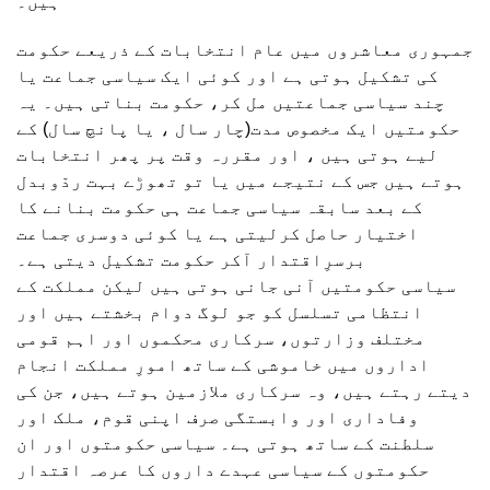
ہیں۔
جمہوری معاشروں میں عام انتخابات کے ذریعے حکومت
کی تشکیل ہوتی ہے اور کوئی ایک سیاسی جماعت یا
چند سیاسی جماعتیں مل کر، حکومت بناتی ہیں۔ یہ
حکومتیں ایک مخصوص مدت(چار سال ، یا پانچ سال) کے
لیے ہوتی ہیں ، اور مقررہ وقت پر پھر انتخابات
ہوتے ہیں جس کے نتیجے میں یا تو تھوڑے بہت ردّوبدل
کے بعد سابقہ سیاسی جماعت ہی حکومت بنانے کا
اختیار حاصل کرلیتی ہے یا کوئی دوسری جماعت
برسرِاقتدار آکر حکومت تشکیل دیتی ہے۔
سیاسی حکومتیں آنی جانی ہوتی ہیں لیکن مملکت کے
انتظامی تسلسل کو جو لوگ دوام بخشتے ہیں اور
مختلف وزارتوں، سرکاری محکموں اور اہم قومی
اداروں میں خاموشی کے ساتھ امورِ مملکت انجام
دیتے رہتے ہیں، وہ سرکاری ملازمین ہوتے ہیں، جن کی
وفاداری اور وابستگی صرف اپنی قوم، ملک اور
سلطنت کے ساتھ ہوتی ہے۔ سیاسی حکومتوں اور ان
حکومتوں کے سیاسی عہدے داروں کا عرصہ اقتدار