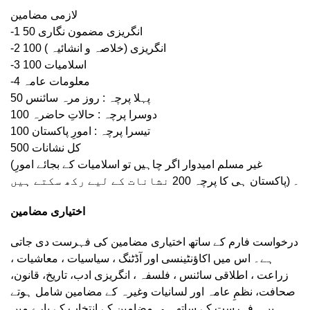
لازمی مضامین
-1 انگریزی مضمون نگاری 50
-2 انگریزی (خلاصہ و انشائیہ ) 100
-3 اسلامیات 100
-4 معلومات عامہ
پہلا پرچہ : روز مرہ سائنس 50
دوسرا پرچہ : حالاتِ حاضرہ 100
تیسرا پرچہ : امورِ پاکستان 100
کل نشانات 500
(غیر مسلم امیدوار اگر چاہیں تو اسلامیات کے بجائے امورِ
پاکستان ہی کا پرچہ 200 نشانات کے لیے رکھ سکتے ہیں) ۔
اختیاری مضامین
درخواست فارم کے ساتھ اختیاری مضامین کی فہرست دی جاتی
ہے۔ اس میں اکاؤنٹینسی اور آڈٹنگ ، سیاسیات ، معاشیات ،
زراعت ، اطلاقی سائنس ، فلسفہ ، انگریزی ادب، تاریخ، قانون،
صحافت، نظمِ عامہ اور لسانیات وغیرہ کے مضامین شامل ہوتے
ہیں۔ فہرست کے ساتھ ہی مضامین کے انتخاب کے بارے میں