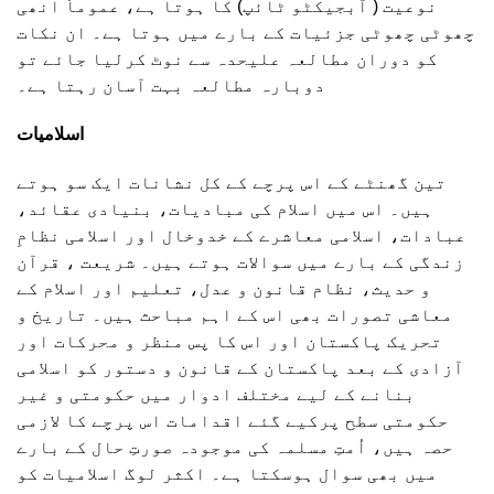
نوعیت ( آبجیکٹو ٹائپ) کا ہوتا ہے، عموماً انھی
چھوٹی چھوٹی جزئیات کے بارے میں ہوتا ہے۔ ان نکات
کو دوران مطالعہ علیحدہ سے نوٹ کرلیا جائے تو
دوبارہ مطالعہ بہت آسان رہتا ہے۔
اسلامیات
تین گھنٹے کے اس پرچے کے کل نشانات ایک سو ہوتے
ہیں۔ اس میں اسلام کی مبادیات، بنیادی عقائد،
عبادات، اسلامی معاشرے کے خدوخال اور اسلامی نظامِ
زندگی کے بارے میں سوالات ہوتے ہیں۔ شریعت ، قرآن
و حدیث، نظام قانون و عدل، تعلیم اور اسلام کے
معاشی تصورات بھی اس کے اہم مباحث ہیں۔ تاریخ و
تحریک پاکستان اور اس کا پس منظر و محرکات اور
آزادی کے بعد پاکستان کے قانون و دستور کو اسلامی
بنانے کے لیے مختلف ادوار میں حکومتی و غیر
حکومتی سطح پرکیے گئے اقدامات اس پرچے کا لازمی
حصہ ہیں، اُمتِ مسلمہ کی موجودہ صورتِ حال کے بارے
میں بھی سوال ہوسکتا ہے۔ اکثر لوگ اسلامیات کو