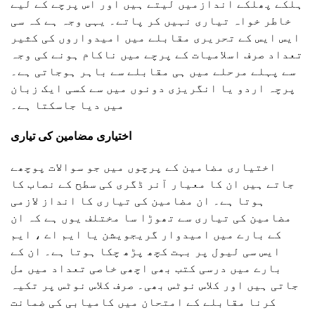
ہلکے پھلکے اندازمیں لیتے ہیں اور اس پرچے کے لیے
خاطر خواہ تیاری نہیں کر پاتے۔ یہی وجہ ہے کہ سی
ایس ایس کے تحریری مقابلے میں امیدواروں کی کثیر
تعداد صرف اسلامیات کے پرچے میں ناکام ہونے کی وجہ
سے پہلے مرحلے میں ہی مقابلے سے باہر ہوجاتی ہے۔
پرچہ اردو یا انگریزی دونوں میں سے کسی ایک زبان
میں دیا جاسکتا ہے۔
اختیاری مضامین کی تیاری
اختیاری مضامین کے پرچوں میں جو سوالات پوچھے
جاتے ہیں ان کا معیار آنر ڈگری کی سطح کے نصاب کا
ہوتا ہے۔ ان مضامین کی تیاری کا انداز لازمی
مضامین کی تیاری سے تھوڑا سا مختلف یوں ہے کہ ان
کے بارے میں امیدوار گریجویشن یا ایم اے ، ایم
ایس سی لیول پر بہت کچھ پڑھ چکا ہوتا ہے۔ ان کے
بارے میں درسی کتب بھی اچھی خاصی تعداد میں مل
جاتی ہیں اور کلاس نوٹس بھی۔ صرف کلاس نوٹس پر تکیہ
کرنا مقابلے کے امتحان میں کامیابی کی ضمانت