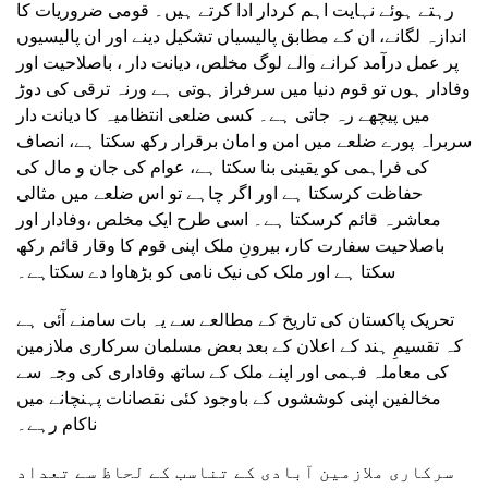
رہتے ہوئے نہایت اہم کردار ادا کرتے ہیں۔ قومی ضروریات کا
اندازہ لگانے، ان کے مطابق پالیسیاں تشکیل دینے اور ان پالیسیوں
پر عمل درآمد کرانے والے لوگ مخلص، دیانت دار ، باصلاحیت اور
وفادار ہوں تو قوم دنیا میں سرفراز ہوتی ہے ورنہ ترقی کی دوڑ
میں پیچھے رہ جاتی ہے۔ کسی ضلعی انتظامیہ کا دیانت دار
سربراہ پورے ضلعے میں امن و امان برقرار رکھ سکتا ہے، انصاف
کی فراہمی کو یقینی بنا سکتا ہے، عوام کی جان و مال کی
حفاظت کرسکتا ہے اور اگر چاہے تو اس ضلعے میں مثالی
معاشرہ قائم کرسکتا ہے۔ اسی طرح ایک مخلص ،وفادار اور
باصلاحیت سفارت کار، بیرونِ ملک اپنی قوم کا وقار قائم رکھ
سکتا ہے اور ملک کی نیک نامی کو بڑھاوا دے سکتاہے۔
تحریک پاکستان کی تاریخ کے مطالعے سے یہ بات سامنے آئی ہے
کہ تقسیمِ ہند کے اعلان کے بعد بعض مسلمان سرکاری ملازمین
کی معاملہ فہمی اور اپنے ملک کے ساتھ وفاداری کی وجہ سے
مخالفین اپنی کوششوں کے باوجود کئی نقصانات پہنچانے میں
ناکام رہے۔
سرکاری ملازمین آبادی کے تناسب کے لحاظ سے تعداد