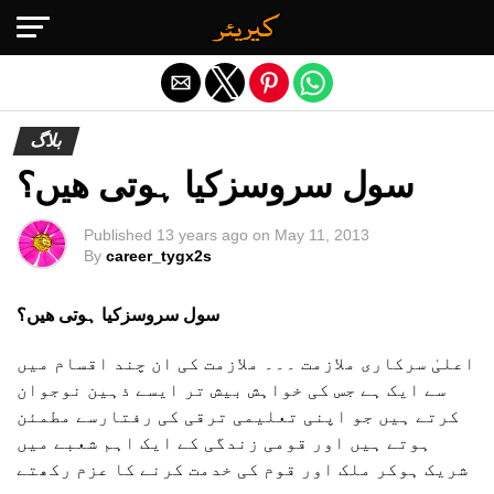
Exit mobile version
بلاگ
سول سروسزکیا ہوتی ھیں؟
Published
13 years ago
on
May 11, 2013
By
career_tygx2s
سول سروسزکیا ہوتی ھیں؟
اعلیٰ سرکاری ملازمت ۔۔۔ ملازمت کی ان چند اقسام میں
سے ایک ہے جس کی خواہش بیش تر ایسے ذہین نوجوان
کرتے ہیں جو اپنی تعلیمی ترقی کی رفتارسے مطمئن
ہوتے ہیں اور قومی زندگی کے ایک اہم شعبے میں
شریک ہوکر ملک اور قوم کی خدمت کرنے کا عزم رکھتے