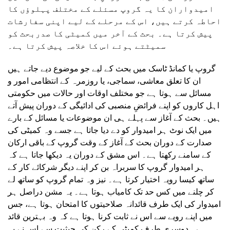
امیدواران کا یہ گروپ مسئلے کے مختلف پہلوؤں کا
احاطہ کرتے ہیں، اس کے مرحلے کے لیے اپنی سفارشات
پیش کرتا ہے۔ بحث کے آخر میں کمیٹی کا صدربحث کو
سمیٹتے ہوئے اس کا خلاصہ پیش کرتا ہے۔
گروپ یا کمانڈ ٹاسک میں بحث کے لیے جو موضوع دیے جاتے ہیں
ان کا تعلق معاشی، سماجی، یا روزمرہ کے انتظامی امور و
مسائل سے ہوتا ہے جو مختلف اوقات اور حالات میں حکومتی
اہل کاروں کو اپنے فرائضِ منصبی کی ادائیگی کے دوران پیش آتے
ہیں۔ بحث کے آغاز سے پہلے ہی ان موضوعات یا مسائل کے بارے
میں ایک نوٹ ہر امیدوار کو دے دیا جاتا ہے جسے وہ کمیٹی کی
صدارت کے دوران بحث کے آغاز کے وقت گروپ کے باقی ارکان
کے سامنے رکھتا ہے۔ اس مشق کے دوران یہ دیکھا جاتا ہے کہ
ہر امیدوار گروپ کا سربراہ بن کر اپنے دیگر شرکائے کار کے
ساتھ کیسا رویہ اختیار کرتا ہے۔ نیز وہ تمام گروپ کو ساتھ لے
کر چلنے میں کس حد تک کامیاب ہوتا ہے۔ یہ مشن دراصل ہر
امیدوار کی ایک طرف قائدانہ صلاحیتوں کا امتحان ہوتا ہے، جس
میں اپنے رویے سے اس نے ثابت کرنا ہوتا ہے کہ وہ بہترین قائد
ہے۔ دوسری طرف کمیٹی کے رکن کی حیثیت سے اس نے یہ