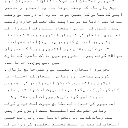
تحریری امتحان اور اس کے نتائج کے درمیان کم و
بیش چار ماہ کا وقفہ ہوتا ہے۔ وہ امیدوار جنھیں
اپنی کامیابی کا یقین ہوتا ہے وہ اس درمیانی وقفے
سے فائدہ اٹھاتے ہوئے اپنے مطالعے کو جاری رکھتے
ہیں۔ کیوں کہ زبانی امتحان لیتے وقت امیدوار کے
تحریری امتحان کی کاپیاں انٹرویو بورڈ کے سامنے
ہوتی ہیں اور ان کاپیوں پر ایگزامنر حضرات کے
تبصرے کی روشنی میں انٹرویو بورڈ کے ممبران
سوالات کرتے ہیں۔ انٹرویو میں حالاتِ حاضرہ کے بارے
میں بھی پوچھا جاتا ہے۔
تحریری امتحان ، نفسیاتی و طبی جانچ پڑتال ،
گروہی مباحث اور زبانی امتحان کے اختتام پر
فیڈرل پبلک سروس کمیشن امیدواروں کی مجموعی
کارکردگی کو دیکھتے ہوئے میرٹ لسٹ بناتا ہے اور
حکومت اور کوٹے کی ضروریات اور مشتہر شدہ
اسامیوں کی تعداد کے مطابق میرٹ لسٹ تیار کرکے
وفاقی حکومت کے اسٹیبلش منٹ ڈویژن کو اپنی
سفارشات کے ساتھ بھجوادیتا ہے۔ وہاں سے حتمی
انتخاب کے بعد یہ لیسٹ مختلف محکموں کو روانہ کی