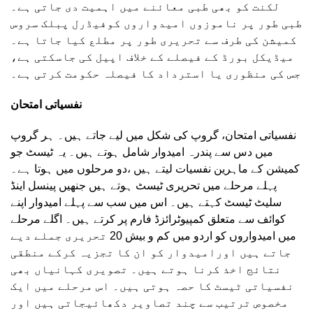
لکنت کو بھی طبی معائنے میں اہمیت دی جاتی ہے۔
طبی طور پر ناموزوں امیدواروں کوفیڈرل پبلک سروس
کمیشن کی طرف سے تحریری طور پر مطلع کیا جاتا ہے۔
میڈیکل بورڈ کے فیصلے کے خلاف اپیل کی جاسکتی ہے،
جس کی منظوری یا استرداد کا فیصلہ حکومت کرتی ہے۔
نفسیاتی امتحان
نفسیاتی امتحان، گروپ کی شکل میں لیے جاتے ہیں۔ ہر گروپ
میں دس سے پندرہ امیدوار شامل ہوتے ہیں۔ یہ ٹیسٹ جو
کمیشن کے ماہرین نفسیات لیتے ہیں ،دو مرحلوں میں ہوتا ہے۔
پہلے مرحلے میں تحریری ٹیسٹ ہوتے ہیں جنھیں پینسل اینڈ
سلیٹ ٹیسٹ کہتے ہیں۔ اس میں سب سے پہلے امیدوار اپنے
کوائف سے متعلق کمپیوٹرائزڈ فارم پر کرتے ہیں۔ اگلے مرحلے
میں امیدواروں کو اردو میں کم و بیش 20 تحریری جملے دیے
جاتے ہیں اورامیدوار کو ان کا تجزیہ کرکے منطقی
نتائج اخذ کرنا ہوتے ہیں۔ تصویری کہانیاں بھی
نفسیاتی ٹیسٹ کا حصہ ہوتی ہیں۔ اس مرحلے میں ایک
مخصوص ترتیب سے چند تصاویر دکھائیجاتی ہیں اور