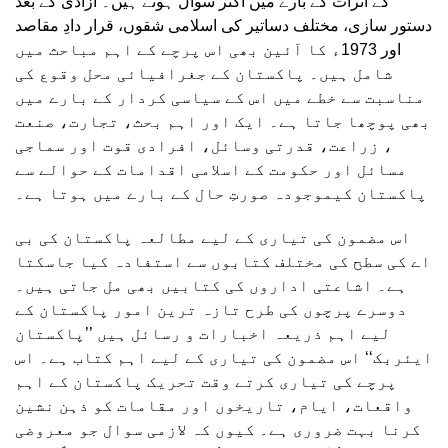
کے اثرات کے بارے میں اکثر سوال ہوتے ہیں۔ آزادی کے بعد
دستور سازی، مختلف دساتیر کی اسلامی شقوں، قرار دادِ مقاصد
اور 1973ء کا آئین بھی اس پرچے کے اہم مباحث میں
شامل ہیں۔ پاکستان کے جغرافیائی محل وقوع کی
مناسبت سے خطے میں اس کے سیاسی کردار کے بارے میں
بھی پوچھا جاتا ہے۔ ایک اور اہم بحث، تجارت، صنعت
، زراعت، قدرتی وسائل، افرادی قوت اور سماجی
مسائل اور حکومت کے اسلامی اقدامات کے حوالے سے
پاکستان کیموجودہ صورتِ حال کے بارے میں ہوتا ہے۔
اس مضمون کی تیاری کے لیے مطالعہ پاکستان کی بی
اے کی سطح کی مختلف کتابوں سے استفادہ کیا جاسکتا
ہے۔ اشاعتی اداروں کی کتابیں بھی مل جاتی ہیں۔
دوسرے پرچوں کی طرح تازہ ترین امور پاکستان کے
لیے اہم ذریعہ اخبارات و رسائل ہیں ’’پاکستان
ایئربک‘‘ اس مضمون کی تیاری کے لیے اہم کتاب ہے۔ اس
پرچے کی تیاری کرتے وقت تحریک پاکستان کے اہم
واقعات، ایام، تاریخوں اور مقامات کو ذہن نشین
کرنا بہت ضروری ہے۔ کیوں کہ لازمی سوال جو معروضی