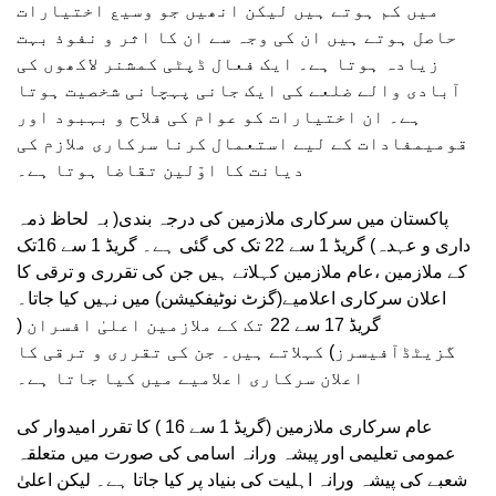
میں کم ہوتے ہیں لیکن انھیں جو وسیع اختیارات
حاصل ہوتے ہیں ان کی وجہ سے ان کا اثر و نفوذ بہت
زیادہ ہوتا ہے۔ ایک فعال ڈپٹی کمشنر لاکھوں کی
آبادی والے ضلعے کی ایک جانی پہچانی شخصیت ہوتا
ہے۔ ان اختیارات کو عوام کی فلاح و بہبود اور
قومیمفادات کے لیے استعمال کرنا سرکاری ملازم کی
دیانت کا اوّلین تقاضا ہوتا ہے۔
پاکستان میں سرکاری ملازمین کی درجہ بندی( بہ لحاظ ذمہ
داری و عہدہ) گریڈ 1 سے 22 تک کی گئی ہے۔ گریڈ 1 سے 16تک
کے ملازمین ،عام ملازمین کہلاتے ہیں جن کی تقرری و ترقی کا
اعلان سرکاری اعلامیے(گزٹ نوٹیفکیشن) میں نہیں کیا جاتا۔
گریڈ 17 سے 22 تک کے ملازمین اعلیٰ افسران (
گزیٹڈآفیسرز) کہلاتے ہیں۔ جن کی تقرری و ترقی کا
اعلان سرکاری اعلامیے میں کیا جاتا ہے۔
عام سرکاری ملازمین (گریڈ 1 سے 16 ) کا تقرر امیدوار کی
عمومی تعلیمی اور پیشہ ورانہ اسامی کی صورت میں متعلقہ
شعبے کی پیشہ ورانہ اہلیت کی بنیاد پر کیا جاتا ہے۔ لیکن اعلیٰ