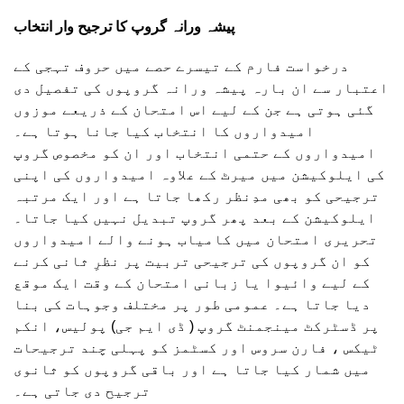
پیشہ ورانہ گروپ کا ترجیح وار انتخاب
درخواست فارم کے تیسرے حصے میں حروف تہجی کے
اعتبار سے ان بارہ پیشہ ورانہ گروپوں کی تفصیل دی
گئی ہوتی ہے جن کے لیے اس امتحان کے ذریعے موزوں
امیدواروں کا انتخاب کیا جانا ہوتا ہے۔
امیدواروں کے حتمی انتخاب اور ان کو مخصوص گروپ
کی ایلوکیشن میں میرٹ کے علاوہ امیدواروں کی اپنی
ترجیحی کو بھی مدِنظر رکھا جاتا ہے اور ایک مرتبہ
ایلوکیشن کے بعد پھر گروپ تبدیل نہیں کیا جاتا۔
تحریری امتحان میں کامیاب ہونے والے امیدواروں
کو ان گروپوں کی ترجیحی تربیت پر نظرِ ثانی کرنے
کے لیے وائیوا یا زبانی امتحان کے وقت ایک موقع
دیا جاتا ہے۔ عمومی طور پر مختلف وجوہات کی بنا
پر ڈسٹرکٹ مینجمنٹ گروپ ( ڈی ایم جی) پولیس، انکم
ٹیکس ، فارن سروس اور کسٹمز کو پہلی چند ترجیحات
میں شمار کیا جاتا ہے اور باقی گروپوں کو ثانوی
ترجیح دی جاتی ہے۔