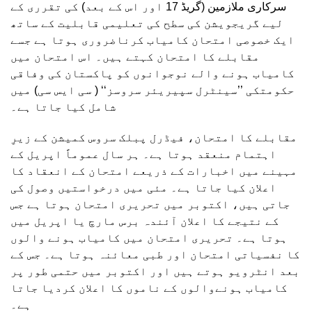
سرکاری ملازمین (گریڈ 17 اور اس کے بعد) کی تقرری کے
لیے گریجویشن کی سطح کی تعلیمی قابلیت کے ساتھ
ایک خصوصی امتحان کامیاب کرناضروری ہوتا ہے جسے
مقابلے کا امتحان کہتے ہیں۔ اس امتحان میں
کامیاب ہونے والے نوجوانوں کو پاکستان کی وفاقی
حکومتکی ’’سینٹرل سپیریئر سروسز‘‘ ( سی ایس سی) میں
شامل کیا جاتا ہے۔
مقابلے کا امتحان، فیڈرل پبلک سروس کمیشن کے زیرِ
اہتمام منعقد ہوتا ہے۔ ہر سال عموماً اپریل کے
مہینے میں اخبارات کے ذریعے امتحان کے انعقاد کا
اعلان کیا جاتا ہے۔ مئی میں درخواستیں وصول کی
جاتی ہیں، اکتوبر میں تحریری امتحان ہوتا ہے جس
کے نتیجے کا اعلان آئندہ برس مارچ یا اپریل میں
ہوتا ہے۔ تحریری امتحان میں کامیاب ہونے والوں
کا نفسیاتی امتحان اور طبی معائنہ ہوتا ہے۔ جس کے
بعد انٹرویو ہوتے ہیں اور اکتوبر میں حتمی طور پر
کامیاب ہونےوالوں کے ناموں کا اعلان کردیا جاتا
ہے۔