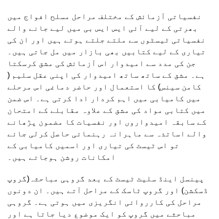
نفسیاتی آزمائش کے مختلف مراحل مسلح افواج میں
بھرتی کے لیے آئی ایس ایس بی میں لیے جانے والے
نفسیاتی ٹیسٹوں سے ملتے جلتے ہوتے ہیں اور ان کی
تیاری کے لیے کتابیں بھی بازار میں مل جاتی ہیں۔
جن کی مدد سے امیدوار اس آزمائش کی مشق کرسکتا
ہے۔ مشق کے ساتھ ساتھ امیدوار کی اپنی عقل سلیم (
کامن سینس) کا استعمال اور حاضر دماغی اس مرحلے
میں کامیابی میں اہم کردار ادا کرتی ہے۔ اس ضمن
میں کتابی مواد کی مشق کے علاوہ مقابلے کے امتحان
کے سابقہ امیدواروں اور نفسیات کا مضمون پڑھانے
والے اساتذہ سے ماہرانہ رہنمائی حاصل کرلی جائے
تو اس ٹیسٹ کی تیاری اور اسمیں کامیابی کے
امکانات روشن ہوجاتے ہیں۔
پینسل اینڈ سلیٹ ٹیسٹ کے بعد گروہی مباحثہ(گروپ
ڈسکشن) اور گروپ ٹاسک کے مراحل آتے ہیں۔ ان دونوں
مراحل کی کارروائی انگریزی میں ہوتی ہے۔ گروہی
مباحثے میں گروپ کو ایک موضوع دیا جاتا ہے اور