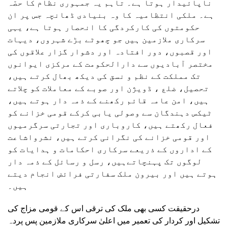
ناپائیدار ہوتا ہے۔ تاہم یہ جمہوری نظام کا حصّہ
ہے۔ ملکی انتظامیہ کا وہ بنیادی ڈھانچہ جس پر ان
حکومتوں کی کارکردگی کا انحصار ہوتا ہے، یہی
سرکاری ملازمین ہیں جو چھوٹے بڑے شہروں، دیہات
اور قصبوں، دور افتادہ اور دشوار گزار علاقوں کی
مختصر آبادیوں سے دارالحکومت کے مرکزی ایوانوں
تک مملکت کے نظم و نسق کی دیکھ بھال کرتے ہیں،
تحصیل، ضلع ، ڈویژن اور صوبے کے معاملات کو چلاتے
ہیں، امن عامہ قائم رکھنے کے ذمہ دار ہوتے ہیں،
ٹیکس دہندگان سے وصولی یابی کرکے قومی خزانے کو
فعال رکھتے ہیں، کاروباری اور تجارتی سرگرمیوں
اور قومی خزانے کی نگرانی کرتے ہیں، نشرواشاعت
کے اداروں کے ذریعے سرکاری احکامات و ہدایات کو
لوگوں تک پہنچاتےہیں، رسل و رسائل کے ذمہ دار
ہوتے ہیں اور بیرون ملک سفارتی فرائض انجام دیتے
ہیں۔
درحقیقت کسی بھی ملک کی ترقی اس کے قومی مزاج کی
تشکیل اور کردار کی تعمیر میں اعلیٰ سرکاری ملازمین پس پردہ