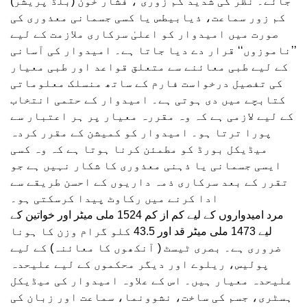
جائے۔ نظر کی شدید کم زوری ، فشار خون (بلڈ پریشر)
کم زور سماعت، ذیابیطس یا کسی جسمانی معذوری کی
صورت میں امیدوار کو اعلیٰ سرکاری ملازمت کے لیے
’’ناموزوں‘‘ قرار دے دیا جاتا ہے۔ امیدوار کی آسانی
کے لیے طبی معائنے سے متعلق قواعد اور طبی معیار
کی تفصیل درخواست فارم کے ساتھ منسلک معلوماتی
کتابچے میں دی ہوتی ہے۔ امیدوار کے حتمی انتخاب
کے لیے لازمی ہے کہ وہ مقررہ معیار پر ہر اعتبار سے
پورا ترتا ہو۔ امیدوار کو کمیشن کے مقرر کردہ
میڈیکل بورڈ کو مطمئن کرنا ہوتا ہے کہ وہ کسی
ایسی جسمانی یا ذہنی معذوری کا شکار نہیں ہے جو
تقرر کے بعد سرکاری ذمہ داریوں کے احسن طریقے سے
ادا کرنے میں رکاوٹ پیدا کرسکتی ہو۔
مرد امیدواروں کے لیے کم از کم 1524 ملی میٹر اور خواتین کے
لیے 1473 ملی میٹر قد اور 43.5 کلو گرام وزن کا ہونا
ضروری ہے۔ بصری ٹیسٹ ( آنکھوں کا معائنہ) کے لیے
پولیس، ریلوے اور دیگر محکموں کے لیے علیحدہ
علیحدہ معیار ہیں۔ اس کے علاوہ امیدوار کی میڈیکل
ہسٹری، جسم کی ساخت، نشوونما، سماعت اور زبان کی