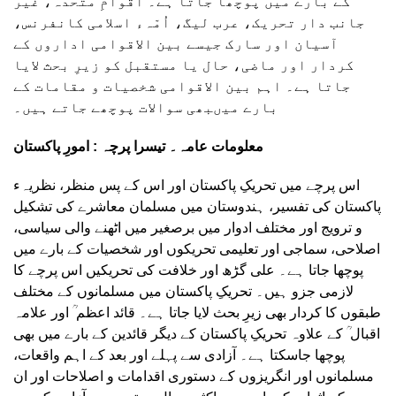
کے بارے میں پوچھا جاتا ہے۔ اقوامِ متحدہ، غیر
جانب دار تحریک، عرب لیگ، اُمّہء اسلامی کانفرنس،
آسیان اور سارک جیسے بین الاقوامی اداروں کے
کردار اور ماضی، حال یا مستقبل کو زیرِ بحث لایا
جاتا ہے۔ اہم بین الاقوامی شخصیات و مقامات کے
بارے میںبھی سوالات پوچھے جاتے ہیں۔
معلومات عامہ۔ تیسرا پرچہ : امورِ پاکستان
اس پرچے میں تحریکِ پاکستان اور اس کے پس منظر، نظریہء
پاکستان کی تفسیر، ہندوستان میں مسلمان معاشرے کی تشکیل
و ترویج اور مختلف ادوار میں برصغیر میں اٹھنے والی سیاسی،
اصلاحی، سماجی اور تعلیمی تحریکوں اور شخصیات کے بارے میں
پوچھا جاتا ہے۔ علی گڑھ اور خلافت کی تحریکیں اس پرچے کا
لازمی جزو ہیں۔ تحریکِ پاکستان میں مسلمانوں کے مختلف
طبقوں کا کردار بھی زیرِ بحث لایا جاتا ہے۔ قائد اعظم ؒ اور علامہ
اقبال ؒ کے علاوہ تحریکِ پاکستان کے دیگر قائدین کے بارے میں بھی
پوچھا جاسکتا ہے۔ آزادی سے پہلے اور بعد کے اہم واقعات،
مسلمانوں اور انگریزوں کے دستوری اقدامات و اصلاحات اور ان