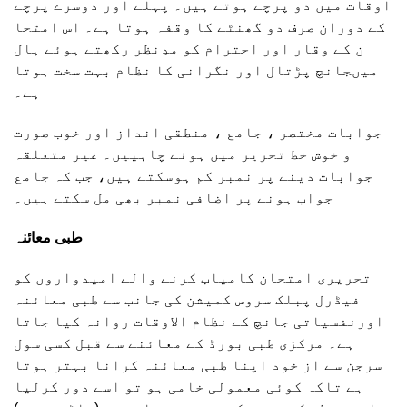
اوقات میں دو پرچے ہوتے ہیں۔ پہلے اور دوسرے پرچے
کے دوران صرف دو گھنٹے کا وقفہ ہوتا ہے۔ اس امتحا
ن کے وقار اور احترام کو مدِنظر رکھتے ہوئے ہال
میںجانچ پڑتال اور نگرانی کا نظام بہت سخت ہوتا
ہے۔
جوابات مختصر ، جامع ، منطقی انداز اور خوب صورت
و خوش خط تحریر میں ہونے چاہییں۔ غیر متعلقہ
جوابات دینے پر نمبر کم ہوسکتے ہیں، جب کہ جامع
جواب ہونے پر اضافی نمبر بھی مل سکتے ہیں۔
طبی معائنہ
تحریری امتحان کامیاب کرنے والے امیدواروں کو
فیڈرل پبلک سروس کمیشن کی جانب سے طبی معائنہ
اورنفسیاتی جانچ کے نظام الاوقات روانہ کیا جاتا
ہے۔ مرکزی طبی بورڈ کے معائنے سے قبل کسی سول
سرجن سے از خود اپنا طبی معائنہ کرانا بہتر ہوتا
ہے تاکہ کوئی معمولی خامی ہو تو اسے دور کرلیا