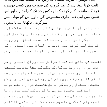
ثابت کرنا ہوتا ہے کہ وہ گروپ کی صورت میں کسی دوسرے
فرد کے ماتحت کام کرنے کے لیے کس حد تک کارآمد ہے اور اس
ضمن میں اپنی ذمہ داری محسوس کرنے اور اس کو نبھانے میں
سرگرمی دکھاتا ہے یا نہیں۔
نفسیاتی آزمائش یا جانچ کا مقصد مختلف حالات اور
معاملات میں امیدوار کے ذہنی و جسمانی ردّ عمل اور
دیگر افرادِ کار کے ساتھ اس کے تعلق اور رویے
کامطالعہ کرنا ہے۔ دوسرے الفاظ میں امیدوار کی
شخصیت کا مطالعہ اور تجزیہ کرنامقصود ہوتا ہے۔
نفسیاتی جانچ کے تمام مراحل کے دوران امیدوار کی
تحریری اور زبانی کارکردگی کے مشاہدے سے کمیشن
کے ماہرین نفسیات، اس کی شخصیت کے بارے میں جو
تاثر قائم کرتے ہیں، اس کی روشنی میں امیدوار کو
مثبت، معتدل رویے کی حامل شخصیت قرار دیتے ہوئے
اسے کسی مخصوص سروس یا گروپ کے لیے موزوں یا
ناموزوں ہونے کی سفارش کرتے ہیں۔ اس طرح یہ مرحلہ
امیدوار کے کسی مخصوص محکمے کے لیے حتمی انتخاب