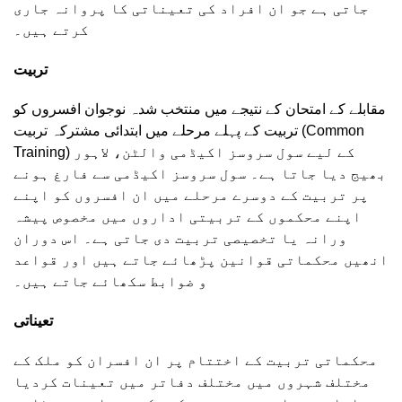
جاتی ہے جو ان افراد کی تعیناتی کا پروانہ جاری
کرتے ہیں۔
تربیت
مقابلے کے امتحان کے نتیجے میں منتخب شدہ نوجوان افسروں کو
تربیت کے پہلے مرحلے میں ابتدائی مشترکہ تربیت (Common
Training) کے لیے سول سروسز اکیڈمی والٹن، لاہور
بھیج دیا جاتا ہے۔ سول سروسز اکیڈمی سے فارغ ہونے
پر تربیت کے دوسرے مرحلے میں ان افسروں کو اپنے
اپنے محکموں کے تربیتی اداروں میں مخصوص پیشہ
ورانہ یا تخصیصی تربیت دی جاتی ہے۔ اس دوران
انھیں محکماتی قوانین پڑھائے جاتے ہیں اور قواعد
و ضوابط سکھائے جاتے ہیں۔
تعیناتی
محکماتی تربیت کے اختتام پر ان افسران کو ملک کے
مختلف شہروں میں مختلف دفاتر میں تعینات کردیا