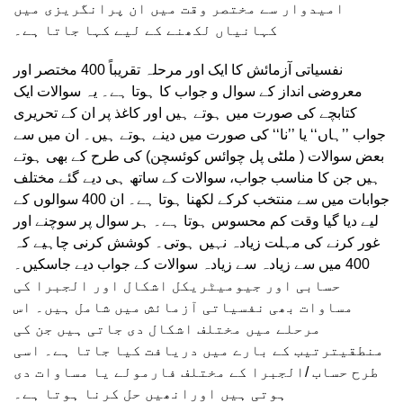
امیدوار سے مختصر وقت میں ان پرانگریزی میں
کہانیاں لکھنے کے لیے کہا جاتا ہے۔
نفسیاتی آزمائش کا ایک اور مرحلہ تقریباً 400 مختصر اور
معروضی انداز کے سوال و جواب کا ہوتا ہے۔ یہ سوالات ایک
کتابچے کی صورت میں ہوتے ہیں اور کاغذ پر ان کے تحریری
جواب ’’ہاں‘‘ یا ’’نا‘‘ کی صورت میں دینے ہوتے ہیں۔ ان میں سے
بعض سوالات ( ملٹی پل چوائس کوئسچن) کی طرح کے بھی ہوتے
ہیں جن کا مناسب جواب، سوالات کے ساتھ ہی دیے گئے مختلف
جوابات میں سے منتخب کرکے لکھنا ہوتا ہے۔ ان 400 سوالوں کے
لیے دیا گیا وقت کم محسوس ہوتا ہے۔ ہر سوال پر سوچنے اور
غور کرنے کی مہلت زیادہ نہیں ہوتی۔ کوشش کرنی چاہیے کہ
400 میں سے زیادہ سے زیادہ سوالات کے جواب دیے جاسکیں۔
حسابی اور جیومیٹریکل اشکال اور الجبرا کی
مساوات بھی نفسیاتی آزمائش میں شامل ہیں۔ اس
مرحلے میں مختلف اشکال دی جاتی ہیں جن کی
منطقیترتیب کے بارے میں دریافت کیا جاتا ہے۔ اسی
طرح حساب /الجبرا کے مختلف فارمولے یا مساوات دی
ہوتی ہیں اورانھیں حل کرنا ہوتا ہے۔