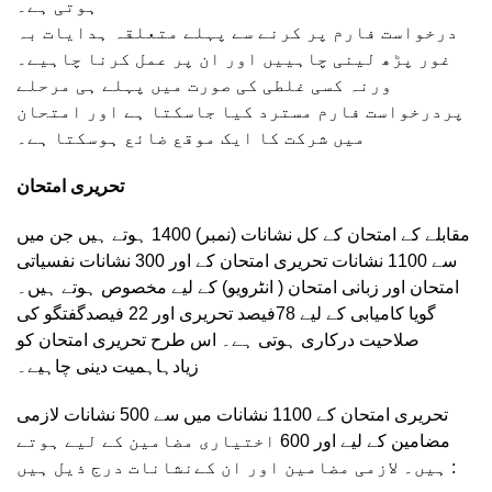
ہوتی ہے۔
درخواست فارم پر کرنے سے پہلے متعلقہ ہدایات بہ
غور پڑھ لینی چاہییں اور ان پر عمل کرنا چاہیے۔
ورنہ کسی غلطی کی صورت میں پہلے ہی مرحلے
پردرخواست فارم مسترد کیا جاسکتا ہے اور امتحان
میں شرکت کا ایک موقع ضائع ہوسکتا ہے۔
تحریری امتحان
مقابلے کے امتحان کے کل نشانات (نمبر) 1400 ہوتے ہیں جن میں
سے 1100 نشانات تحریری امتحان کے اور 300 نشانات نفسیاتی
امتحان اور زبانی امتحان ( انٹرویو) کے لیے مخصوص ہوتے ہیں۔
گویا کامیابی کے لیے 78فیصد تحریری اور 22 فیصدگفتگو کی
صلاحیت درکاری ہوتی ہے۔ اس طرح تحریری امتحان کو
زیادہاہمیت دینی چاہیے۔
تحریری امتحان کے 1100 نشانات میں سے 500 نشانات لازمی
مضامین کے لیے اور 600 اختیاری مضامین کے لیے ہوتے
ہیں۔ لازمی مضامین اور ان کےنشانات درج ذیل ہیں :