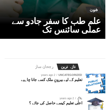
فنون
علم طب کا سفر جادو سے
عملی سائنس تک
تازہ ترین
رجحان ساز
2 years ago
UNCATEGORIZED
تعلیم کے لیے بیرونِ ملک کسے جانا چاہیے
بلاگ
2 years ago
اعلٰی تعلیم کیسے حاصل کی جائے ؟