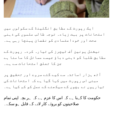
ایک رپورٹ کے مطابق انگلینڈ کے سکولوں میں
امتحانات پر بہت زیادہ توجہ طالب علموں کی ذہنی
صحت اور خوداعتمادی کو نقصان پہنچا رہی ہے۔
نیشنل یونین آف ٹیچرز کی تیارہ کردہ رپورٹ کے
مطابق طلبا کو ذہنی دباؤ جیسے مسائل کا سامنا ہے
جن کا تعلق امتحانات سے ہے۔
آٹھ ہزار اساتذہ سے کیے گئے سروے اور تحقیق پر
مبنی اس رپورٹ میں کہا گیا ہے کہ امتحانات کی
تیاریوں نے بچوں کے سیکھنے کے عمل کو کم کیا ہے۔
حکومت کا کہنا ہے کہ اس کا عزم ہے کہ ہر بچہ اپنی تمام
صلاحیتوں کو بروئے کار لانے کے قابل ہو سکے۔