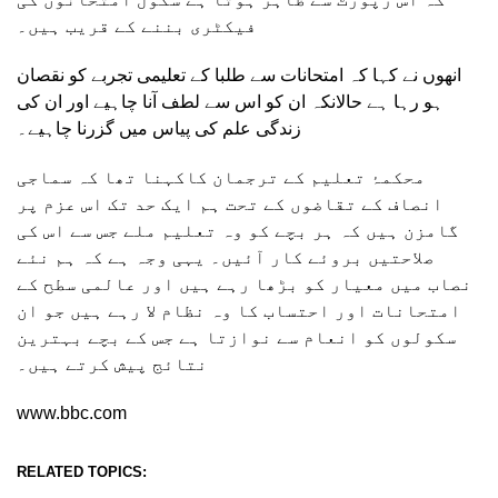
فیکٹری بننے کے قریب ہیں۔
انھوں نے کہا کہ امتحانات سے طلبا کے تعلیمی تجربے کو نقصان
ہو رہا ہے حالانکہ ان کو اس سے لطف آنا چاہیے اور ان کی
زندگی علم کی پیاس میں گزرنا چاہیے۔
محکمۂ تعلیم کے ترجمان کاکہنا تھا کہ سماجی
انصاف کے تقاضوں کے تحت ہم ایک حد تک اس عزم پر
گامزن ہیں کہ ہر بچے کو وہ تعلیم ملے جس سے اس کی
صلاحتیں بروئے کار آئیں۔ یہی وجہ ہے کہ ہم نئے
نصاب میں معیار کو بڑھا رہے ہیں اور عالمی سطح کے
امتحانات اور احتساب کا وہ نظام لا رہے ہیں جو ان
سکولوں کو انعام سے نوازتا ہے جس کے بچے بہترین
نتائج پیش کرتے ہیں۔
www.bbc.com
RELATED TOPICS: