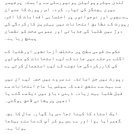
لندن میٹروپولیٹن یونیورسٹی سے وابستہ پرفیسر
میرن ہچنگز کی تیارہ کردہ اس رپورٹ کا عنوان
ہے.بچوں اور نوجوانوں پر احتسابی اقدامات کا اثر.
رپورٹ کے مطابق امتحانات میں بہترین کارکردگی کی
دوڑ میں طلبا کی جذباتی اور عمومی صحت کو نقصان
پہنچ رہا ہے۔
حکومت قومی سطح پر مختلف آزمائشوں اورطلبا کے
اگلے مرحلے میں جانے کے لیے امتحانات کو سکولوں
کی کاررکردگی جانچنے کے لیے استعمال کرتی ہے
رپورٹ میں جن اساتذہ نے سروے میں حصہ لیے ان میں
سے بہت سے متفق تھے کہ سیٹس یا عام امتحانات سے
قبل طلبا بہت زیادہ ذہنی دباؤ میں دیکھے گئے یا
انھیں پریشانی لاحق ہوگئی۔
ایک استاد کا کہنا تھا دس یا گیارہ سال کا بچہ
گھبرایا ہوا اور بے بس ہو کر آپ کے سامنے بیٹھا
ہوتا ہے۔