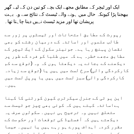
ایک اور ٹیچر کے مطابق مجھے ایک بچے کو تین دن کے لیے گھر
بیھجنا پڑا کیونکہ حال میں ہونے والے ٹیسٹ کے نتائج سے وہ بہت
پریشان تھا اور مزید ٹیسٹ نہیں دینا چاہتا تھا۔
رپورٹ کے مطابق امتحانات اور ٹیسٹوں پر زور سے
طالب علموں اور اساتذہ کے درمیان رشتے کو بھی
نقصان پہنچ رہا ہے۔ جونیئر سکول کے ایک ٹیچر کے
مطابق مجھے خطرہ ہے کہ میں طلبا کو فرد کے طور پر
دیکھنے کے بجائے یہ دیکھتا ہوں کہ وہ (توقع سے کم
کارکردگی والی) سرخ لسٹ میں ہیں یا (توقع سے زیادہ
کارکردگی والی) سبز لسٹ میں ہیں یا پرپل لسٹ میں
ہیں۔
این یو ٹی کے جنرل سیکرٹری کیون کورٹنی کا کہنا
ہےاساتذہ کہتے ہیں کہ کوئی بھی چیز جو ٹیسٹ سے
متعلق نہیں وہ ترجیح ہی نہیں۔ سکولوں صرف یہ
دیکھتے ہیں کہ آفسٹیڈ کی توقعات اور حکومت کے
مقرر کردہ اہداف پورے ہو رہے ہیں یا نہیں۔ جیسا
کہ اس رپورٹ سے ظاہر ہوتا ہے سکول امتحانوں کی