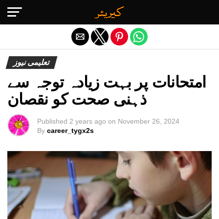
Exit mobile version
تعلیمی نیوز
امتحانات پر بہت زیادہ توجہ سے
ذہنی صحت کو نقصان
Published
2 years ago
on
November 26, 2024
By
career_tygx2s