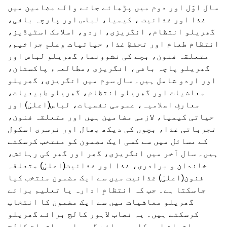
سال اوّل اور دوم میں پڑھائے جانے والے مضامین میں
غذا اور غذائیت ، کیمیا، لباس اور پارچہ بافی،
گھریلو انتظام، انگریزی، اردو، اسلامک اسٹیڈیز،
انتظام طعام اور تحفظِ غذا، حیاتیات وعلمِ جراثیم،
متعلقہ فنون، بچے کی نشوونما، گھریلو لباس اور
گھریلو پاچہ بافی، انگریزی ،مطالعہء پاکستان،
اور اردو شامل ہیں۔ سال سوم میں انگریزی، گھریلو
معاشیات اور گھریلو انتظام، گھریلو طبیعیات،
معارفِ اسلامیہ، عمومی نفسیات، لباس(اعلیٰ) اور
حیاتی کیمیا، لازمی مضامین ہیں اور متعلقہ فنون،
تجرباتی غذا، بچوں کی دیکھ بھال اور نرسری اسکول
کے مسائل میں سے کسی ایک مضمون کو منتخب کرسکتے
ہیں۔ سال آخر میں انگریزی، گھر اور گھر کی رہائش،
خاندان و برادری، غذا اور غذائیت(اعلیٰ) متعلقہ
فنون(اعلیٰ) غذائیت میں سے ایک مضمون منتخب کیا
جاسکتا ہے۔ جب کہ انتظامِ ادارہ یا تعلیم برائے
گھریلو معاشیات میں سے ایک مضمون کا انتخاب
کرسکتے ہیں۔ یہ نصاب لاہور کالج برائے گھریلو
معاشیات اور کلیہ برائے گھریلو معاشیات کالج