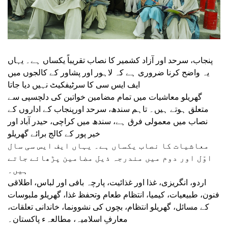
پنجاب، سرحد اور آزاد کشمیر کا نصاب تقریباً یکساں ہے۔ یہاں
یہ واضح کرنا ضروری ہے کہ لاہور اور پشاور کے کالجوں میں
ایف ایس سی کا سرٹیفکیٹ نہیں دیا جاتا
گھریلو معاشیات میں تمام مضامین خواتین کی دلچسپی سے
متعلق ہوتے ہیں۔ تاہم سندھ، سرحد اورپنجاب کے اداروں کے
نصاب میں معمولی فرق ہے، سندھ میں کراچی، حیدر آباد اور
خیر پور کے کالج برائے گھریلو
معاشیات کا نصاب یکساں ہے۔ یہاں ایف ایس سی سال
اوّل اور دوم میں مندرجہ ذیل مضامین پڑھائے جاتے
ہیں۔
اردو، انگریزی، غذا اور غذائیت، پارچہ بافی اور لباس، اطلاقی
فنون، طبیعیات، کیمیا، انتظام طعام وتحفظ غذا، گھریلو ملبوسات
کے مسائل، گھریلو انتظام، بچوں کی نشوونما، خاندانی تعلقات،
معارفِ اسلامیہ، مطالعہء پاکستان۔