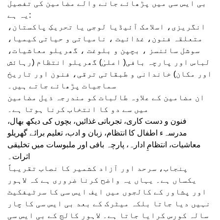
بی ایس سی میں پڑھائے جانے والے مضامین کی تفصیل
یہ ہے:
انگریزی، اسلامک آئیڈیا لوجی یا تحریکِ پاکستان،
متعلقہ فنون، غذائیت ، نامیاتی و حیاتی کیمیا،
سوشل سائنسز ، بچپن و بلوغت ، گھریلو معاشیات،
لباس اور پارچہ بافی( اعلیٰ) گھریلو انتظام (رہائش
اور مکان) خاندانی و طبقاتی ترقی، فنون اور تاریخ
سماجیات پڑھائے جاتے ہیں۔
ان مضامین کے علاوہ طالبات کو مندرجہ ذیل مضامین
میں سے دو کا انتخاب کرنا ہوتا ہے۔
فنون و دست کاری، تجرباتی غذائیں، بچوں کی دیکھ بھال،
مدرسہء اطفال کا انتظام، زبان و ادب، تعلیم برائے گھریلو
معاشیات، انتظامِ ادارہ، پارچہ بافی اور ملبوسات میں تخلیقی
اثرات۔
پنجاب، سرحد اور آزاد کشمیر کا نصاب تقریباً
یکساں ہے۔ یہاں یہ واضح کرنا ضروری ہے کہ لاہور
اور پشاور کے کالجوں میں ایف ایس سی کا سرٹیفکیٹ
نہیں دیا جاتا بلکہ میٹرک کے بعد بی ایس سی کا چار
سالہ کورس کرایا جاتا ہے۔ لاہور کالج کے بی ایس سی