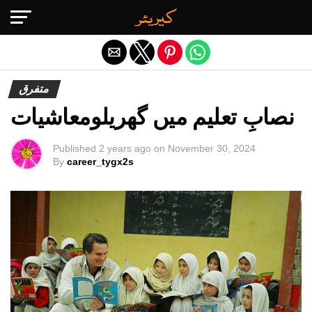
Exit mobile version
متفرق
نصابِ تعلیم میں گھریلومعاشیات
Published
2 years ago
on
November 30, 2024
By
career_tygx2s