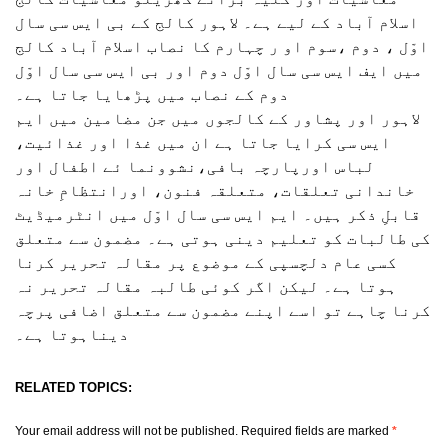
اسلام آباد کے لیے ہے۔ لاہور کالج کے بی ایس سی سال
اوّل ، دوم ،سوم او ر چہارم کا نصاب اسلام آباد کالج
میں ایف ایس سی سال اوّل دوم اور بی ایس سی سال اوّل
دوم کے نصاب میں پڑھایا جاتا ہے۔
لاہور اور پشاور کے کالجوں میں جن مضامین میں ایم
ایس سی کرایا جاتا ہے ان میں غذا اور غذائیت،
لباس اورپارچہ بافی،نشوونما ئے اطفال اور
خاندانی تعلقات، متعلقہ فنون، اورانتظامِ خانہ
قابلِ ذکر ہیں۔ ایم ایس سی سال اوّل میں انٹرمیڈیٹ
کی طالبات کو تعلیم دینی ہوتی ہے۔ مضمون سے متعلق
کسی عام دلچسپی کے موضوع پر مقالہ تحریر کرنا
ہوتا ہے۔ لیکن اگر کوئی طالبہ مقالہ تحریر نہ
کرنا چاہے تو اسے اپنے مضمون سے متعلق اضافی پرچہ
دیناہوتا ہے۔
RELATED TOPICS:
Your email address will not be published.
Required fields are marked
*