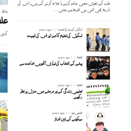
طب کے لغوی معنی جادو کرنے یا علاج کرنے کے ہیں۔ اس کی
تاریخ بھی اتنی ہی قدیم ہے جتنی...
بلاگ
علم
اسکول کے دور کی اہمیت
2 years ago
کسی د
اسکول کی تعلیم کا دور اور اس کی اہمیت
تعلیم
2 years ago
پیشے کے انتخاب کی تیاری آٹھویں جماعت سے
تعلیم
2 years ago
تعلیمی زندگی کے ہر مرحلے میں منزل پر نظر
رکھیے
تعلیمی نیوز
2 years ago
سیکھنے کے تین انداز