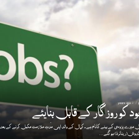
2 years ago
د کو روزگار کے قابل بنایئے
ل میرے پڑوسی کے بیٹے کانام ہے ۔ کمال کے والد اپنی مدّتِ ملازمت مکمل کرنے کے بعد
دوش(ریٹائرڈ) ہوگئے...