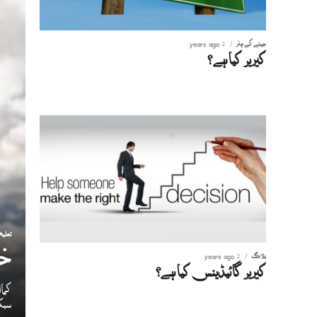
جینے کے ہنر
2 years ago
کیریر کیا ہے؟
تعلیم
خو
بلاگ
2 years ago
کیریر گائیڈینس کیا ہے؟
کما
سبک