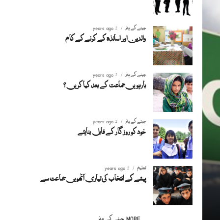
جینے کے ہنر
2 years ago
والدین اور اساتذہ کے کرنے کے کام
جینے کے ہنر
2 years ago
بارہویں جماعت کے بعد کیا کریں ؟
جینے کے ہنر
2 years ago
خود کو روزگار کے قابل بنایئے
تعلیم
2 years ago
پیشے کے انتخاب کی تیاری آٹھویں جماعت سے
MORE جینے کے ہنر