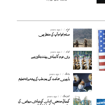
افواج
2 years ago
مسلّح افواج آپ کی منتظر ہیں
افواج
2 years ago
بری فوج کا بنیادی یونٹ بٹالین ہے
بلاگ
2 years ago
بارہویں جماعت کے بعد طب کی پیشہ ورانہ تعلیم
انجئرنگ
2 years ago
کیمیائی صنعتیں انسان کو بنیادی سہولتیں کی