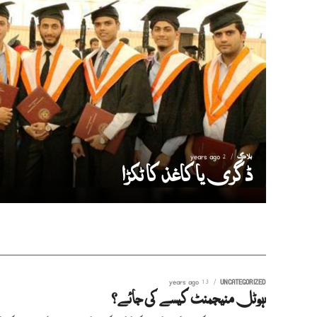
بلاگ
2 years ago
ڈگری یا کاغذ کا ٹکڑا
13 years ago
UNCATEGORIZED
ہوٹل منیجمنٹ کیسے کی جائے؟