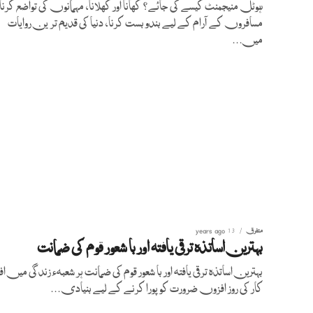
ہوٹل منیجمنٹ کیسے کی جائے؟ کھانا اور کھلانا، مہمانوں کی تواضع کرنا ا
مسافروں کے آرام کے لیے بندوبست کرنا، دنیا کی قدیم ترین روایات
میں...
متفرق
13 years ago
بہترین اساتذہ ترقی یافتہ اور با شعور قوم کی ضمانت
بہترین اساتذہ ترقی یافتہ اور با شعور قوم کی ضمانت ہر شعبہء زندگی میں اف
کار کی روز افزوں ضرورت کو پورا کرنے کے لیے بنیادی...