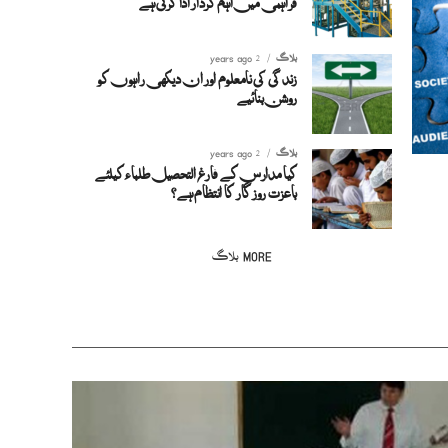
فراہمی میں اہم کردار ادا کرتی ہے
بلاگ
2 years ago
زند گی کی نامعلوم اور ان دیکھی راہوں کو
روشن بنائیے
بلاگ
2 years ago
کیا مدارس کے فارغ التحصیل طلباء کیلئے
باعزت روزگار کا انتظام ہے؟
MORE بلاگ