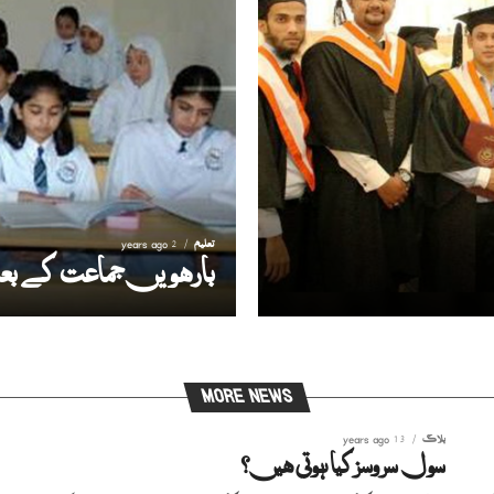
تعلیم
2 years ago
بارھویں جماعت کے بعد
MORE NEWS
بلاگ
13 years ago
سول سروسزکیا ہوتی ھیں؟