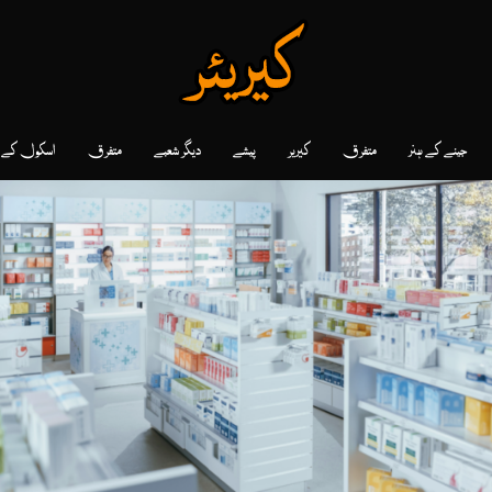
جینے کے ہنر
متفرق
کیریر
پیشے
دیگر شعبے
متفرق
اسکول کے دو