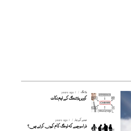
بلاگ
2 years ago
کیریر پلاننگ کے اہم نکات
جینے کے ہنر
2 years ago
ذرا سوچیے کہ لوگ کام کیوں کرتے ہیں؟