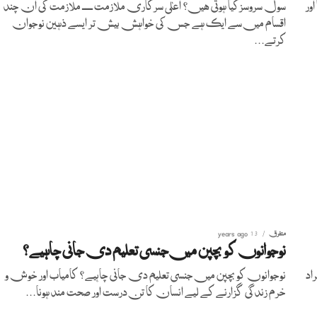
ور
سول سروسزکیا ہوتی ھیں؟ اعلیٰ سرکاری ملازمت ۔۔۔ ملازمت کی ان چند
اقسام میں سے ایک ہے جس کی خواہش بیش تر ایسے ذہین نوجوان
کرتے...
متفرق
13 years ago
نوجوانوں کو بچپن میں جنسی تعلیم دی جانی چاہیے؟
راد
نوجوانوں کو بچپن میں جنسی تعلیم دی جانی چاہیے؟ کامیاب اور خوش و
خرم زندگی گزارنے کے لیے انسان کا تن درست اور صحت مند ہونا...