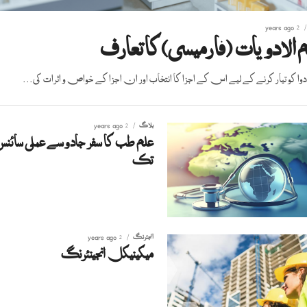
2 years ago
 الادویات (فارمیسی)کا تعارف
وا کو تیار کرنے کے لیے اس کے اجزا کا انتخاب اور ان اجزا کے خواص و اثرات کی...
بلاگ
2 years ago
علم طب کا سفر جادو سے عملی سائ
تک
انجئرنگ
2 years ago
میکینیکل انجینئرنگ